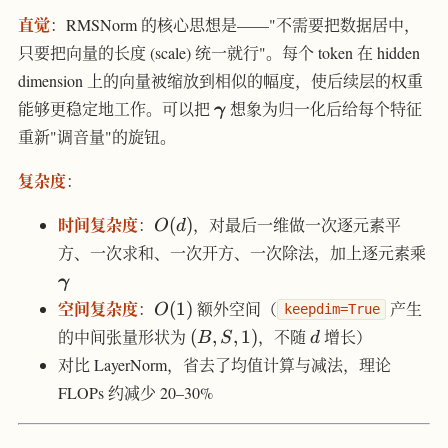
直觉
：RMSNorm 的核心思想是——"不需要把数据居中，
只要把向量的长度 (scale) 统一就行"。每个 token 在 hidden
dimension 上的向量被缩放到相似的幅度，使后续层的权重
\boldsymbol{\gamma}
能够更稳定地工作。可以把
想象为归一化后给每个特征
γ
重新"调音量"的旋钮。
复杂度
：
O(d)
时间复杂度
：
(
)
，对最后一维做一次逐元素平
O
d
\b
方、一次求和、一次开方、一次除法，加上逐元素乘
γ
O(1)
空间复杂度
：
(
1
)
额外空间（
产生
O
keepdim=True
(B,
d
的中间张量形状为
(
,
,
1
)
，不随
增长）
B
S
d
S,
对比 LayerNorm，省去了均值计算与减法，理论
1)
FLOPs 约减少 20–30%