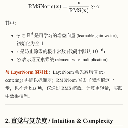
x
\text{RMSNorm}(\mathbf
x
RMSNorm
(
)
=
⊙
γ
x
RMS
(
)
其中：
\boldsymbol{\gamma}
R
d
∈
是可学习的增益向量 (learnable gain vector)，
γ
\in \mathbb{R}^d
\mathbf{1}
1
初始化为全
\epsilon
10^{-6}
−
6
是防止除零的极小常数 (代码中默认
1
0
)
ϵ
\odot
⊙
表示逐元素乘法 (element-wise multiplication)
与 LayerNorm 的对比
：LayerNorm 会先减均值 (re-
centering) 再除以标准差；RMSNorm 省去了减均值这一
步，也不含 bias 项，仅通过 RMS 缩放。计算更轻量，实践
中效果相当。
2. 直觉与复杂度 / Intuition & Complexity