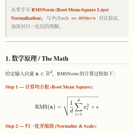
RMSNorm (Root-Mean-Square Layer
从零手写
Normalization)
，与 PyTorch
对比验证，
nn.RMSNorm
加深对归一化层的理解。
1. 数学原理 / The Math
\mathbf{x}
R
x
d
给定输入向量
∈
，RMSNorm 的计算过程如下：
\in
Step 1 — 计算均方根 (Root Mean Square)
\mathbb{R}^d
：
\text{RMS}(\mathbf{x}) 
d
1
∑
2
x
RMS
(
)
=
+
x
ϵ
i
d
=
1
i
Step 2 — 归一化并缩放 (Normalize & Scale)
：