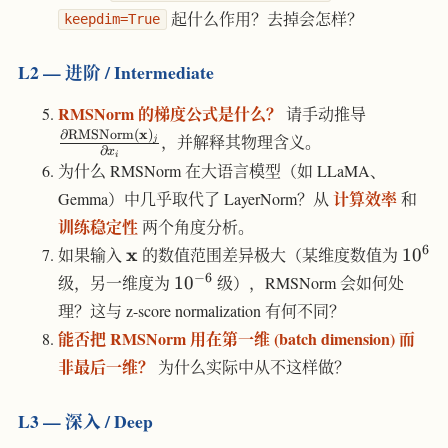
起什么作用？去掉会怎样？
keepdim=True
L2 — 进阶 / Intermediate
\frac{\pa
RMSNorm 的梯度公式是什么？
请手动推导
\text{R
x
∂
RMSNorm
(
)
，并解释其物理含义。
j
∂
x
(\mathbf
i
为什么 RMSNorm 在大语言模型（如 LLaMA、
{\partial 
计算效率
Gemma）中几乎取代了 LayerNorm？从
和
训练稳定性
两个角度分析。
\mathbf{x}
10^6
6
x
如果输入
的数值范围差异极大（某维度数值为
1
0
10^{-6}
−
6
级，另一维度为
1
0
级），RMSNorm 会如何处
理？这与 z-score normalization 有何不同？
能否把 RMSNorm 用在第一维 (batch dimension) 而
非最后一维？
为什么实际中从不这样做？
L3 — 深入 / Deep