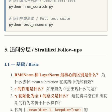
# 运行演示与自测 / Demo & self-test
python from_scratch.py

# 运行完整测试 / Full test suite
5. 追问分层 / Stratified Follow-ups
L1 — 基础 / Basic
RMSNorm 和 LayerNorm 最核心的区别是什么？
为
什么去掉 mean subtraction 在实践中仍然有效？
\epsilon
的作用是什么？
如果设为 0 会出现什么问题？
ϵ
\boldsymbol{\gamma}
初始化为全 1 的意义是什么？
这使得网络在训练初
γ
期的行为等价于什么操作？
代码中
的
mean(dim=-1, keepdim=True)