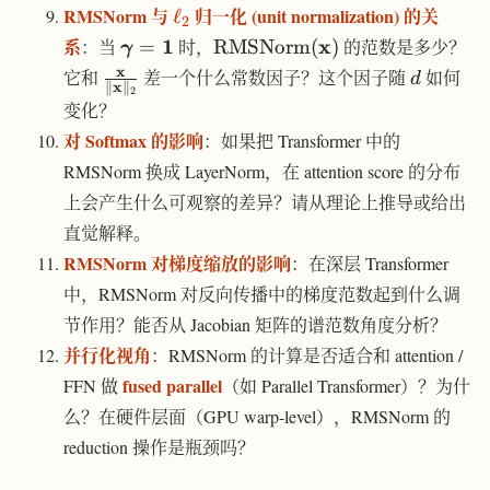
\ell_2
RMSNorm 与
归一化 (unit normalization) 的关
ℓ
2
\boldsymbol{\gamma}
\text{RMSNorm}
系
1
x
：当
=
时，
RMSNorm
(
)
的范数是多少？
γ
= \mathbf{1}
(\mathbf{x})
x
\frac{\mathbf{x}}
d
它和
差一个什么常数因子？这个因子随
如何
d
x
∥
∥
2
{\|\mathbf{x}\|_2}
变化？
对 Softmax 的影响
：如果把 Transformer 中的
RMSNorm 换成 LayerNorm，在 attention score 的分布
上会产生什么可观察的差异？请从理论上推导或给出
直觉解释。
RMSNorm 对梯度缩放的影响
：在深层 Transformer
中，RMSNorm 对反向传播中的梯度范数起到什么调
节作用？能否从 Jacobian 矩阵的谱范数角度分析？
并行化视角
：RMSNorm 的计算是否适合和 attention /
fused parallel
FFN 做
（如 Parallel Transformer）？为什
么？在硬件层面（GPU warp-level），RMSNorm 的
reduction 操作是瓶颈吗？