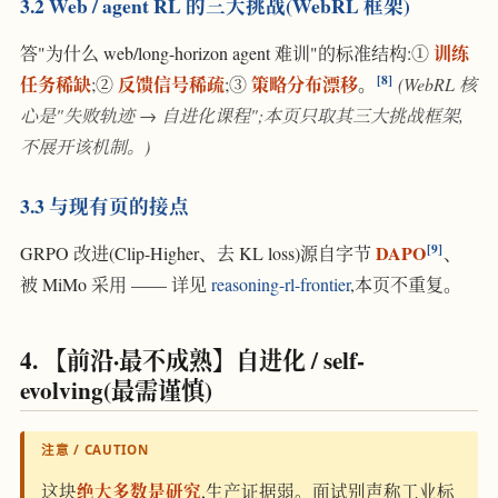
3.2 Web / agent RL 的三大挑战(WebRL 框架)
训练
答"为什么 web/long-horizon agent 难训"的标准结构:①
8
任务稀缺
反馈信号稀疏
策略分布漂移
;②
;③
。
(WebRL 核
心是"失败轨迹 → 自进化课程";本页只取其三大挑战框架,
不展开该机制。)
3.3 与现有页的接点
9
DAPO
GRPO 改进(Clip-Higher、去 KL loss)源自字节
、
被 MiMo 采用 —— 详见
reasoning-rl-frontier
,本页不重复。
4. 【前沿·最不成熟】自进化 / self-
evolving(最需谨慎)
注意 / CAUTION
绝大多数是研究
这块
,生产证据弱。面试别声称工业标