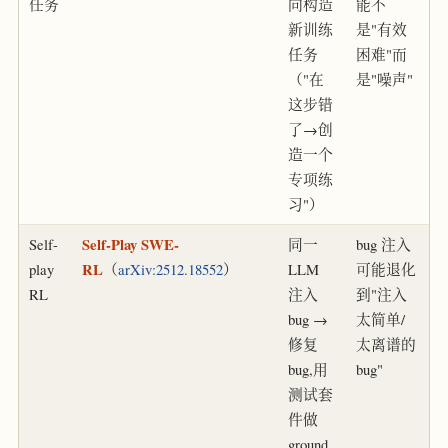
任务
向构造
能不
新训练
是"有效
任务
困难"而
（"在
是"噪声"
这步错
了→创
造一个
专项练
习"）
Self-
Self-Play SWE-
同一
bug 注入
play
RL
（
arXiv:2512.18552
）
LLM
可能退化
RL
注入
到"注入
bug →
太简单/
修复
太离谱的
bug,用
bug"
测试套
件做
ground