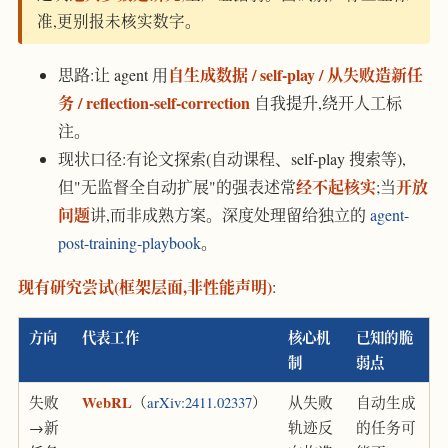
准,更别报未核实数字。
自生成数据 / self-play / 从失败造新任
思路:让 agent 用
务 / reflection-self-correction
自我提升,绕开人工标
注。
现状口径:有论文探索(自动课程、self-play 搜索等),
经不起核实
开放
但"无监督全自动扩展"的强表述常
;当
问题
讲,而非成熟方案。深度处理留给独立的
agent-
post-training-playbook
。
现有研究尝试(框架层面,非性能声明)
:
方向
代表工作
核心机
已知的脆
制
弱点
失败
WebRL
（
arXiv:2411.02337
）
从失败
自动生成
→新
轨迹反
的任务可