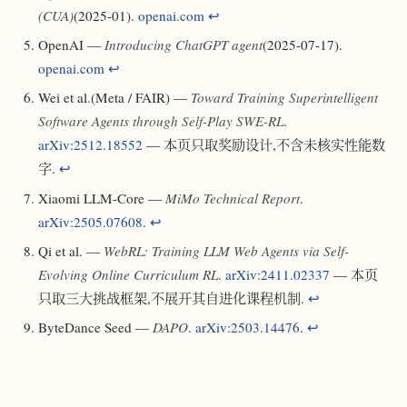
(CUA)
(2025-01).
openai.com
↩
OpenAI —
Introducing ChatGPT agent
(2025-07-17).
openai.com
↩
Wei et al.(Meta / FAIR) —
Toward Training Superintelligent
Software Agents through Self-Play SWE-RL
.
arXiv:2512.18552
— 本页只取奖励设计,不含未核实性能数
字.
↩
Xiaomi LLM-Core —
MiMo Technical Report
.
arXiv:2505.07608
.
↩
Qi et al. —
WebRL: Training LLM Web Agents via Self-
Evolving Online Curriculum RL
.
arXiv:2411.02337
— 本页
只取三大挑战框架,不展开其自进化课程机制.
↩
ByteDance Seed —
DAPO
.
arXiv:2503.14476
.
↩