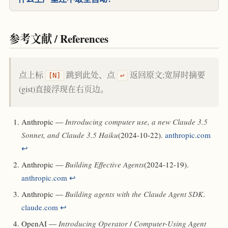
参考文献 / References
点上标
跳到此处、点
返回原文;宽屏时摘要
[N]
↩
(gist)直接浮现在右页边。
Anthropic —
Introducing computer use, a new Claude 3.5
Sonnet, and Claude 3.5 Haiku
(2024-10-22).
anthropic.com
↩
Anthropic —
Building Effective Agents
(2024-12-19).
anthropic.com
↩
Anthropic —
Building agents with the Claude Agent SDK
.
claude.com
↩
OpenAI —
Introducing Operator
/
Computer-Using Agent