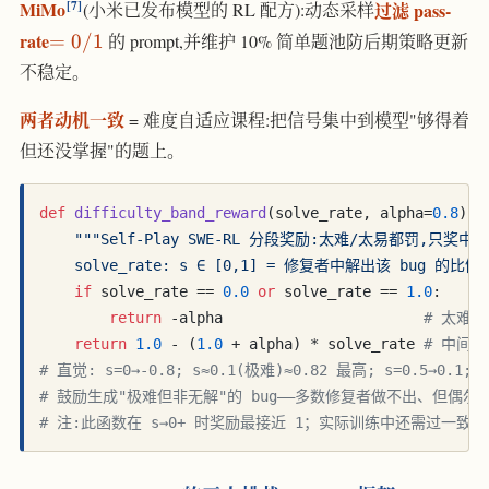
7
MiMo
过滤 pass-
(小米已发布模型的 RL 配方):动态采样
=0/1
rate
=
0/1
的 prompt,并维护 10% 简单题池防后期策略更新
不稳定。
两者动机一致
= 难度自适应课程:把信号集中到模型"够得着
但还没掌握"的题上。
def
difficulty_band_reward
(
solve_rate, alpha=
0.8
):

"""Self-Play SWE-RL 分段奖励:太难/太易都罚,只奖中
    solve_rate: s ∈ [0,1] = 修复者中解出该 bug 的比例
if
 solve_rate == 
0.0
or
 solve_rate == 
1.0
:

return
 -alpha                       
# 太难(
return
1.0
 - (
1.0
 + alpha) * solve_rate 
# 中间 
# 直觉: s=0→-0.8; s≈0.1(极难)≈0.82 最高; s=0.5→0.1; s
# 鼓励生成"极难但非无解"的 bug——多数修复者做不出、但偶尔
# 注:此函数在 s→0+ 时奖励最接近 1；实际训练中还需过一致