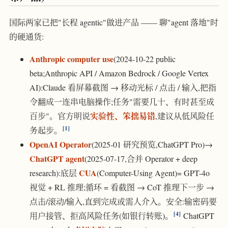
国际两家已把"长程 agentic"做进产品 —— 聊"agent 落地"时
的硬通货:
Anthropic computer use
(2024-10-22 public
beta;Anthropic API / Amazon Bedrock / Google Vertex
AI):Claude 看屏幕截图 → 移动光标 / 点击 / 输入,把指
令翻成一连串电脑操作;任务"需要几十、有时甚至成
实验性、笨拙易错
百步"。官方明说
,建议从低风险任
1
务起步。
OpenAI Operator
(2025-01 研究预览,ChatGPT Pro)→
ChatGPT agent
(2025-07-17,合并 Operator + deep
CUA
research):底层
(Computer-Using Agent)= GPT-4o
视觉 + RL 推理;循环 = 看截图 → CoT 推理下一步 →
点击/滚动/输入,直到完成或需人介入。安全:输密码要
4
用户接管、拒高风险任务(如银行转账)。
ChatGPT