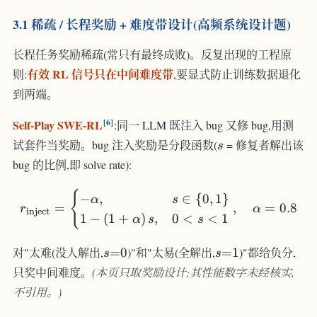
3.1 稀疏 / 长程奖励 + 难度带设计(高频系统设计题)
长程任务奖励稀疏(常只有最终成败)。反复出现的工程原
有效 RL 信号只在中间难度带
则:
,要显式防止训练数据退化
到两端。
6
Self-Play SWE-RL
:同一 LLM 既注入 bug 又修 bug,用测
s
试套件当奖励。bug 注入奖励是分段函数(
= 修复者解出该
s
bug 的比例,即 solve rate):
{
r_{\text{inject}} = \begin
−
,
∈
{
0
,
1
}
α
s
=
,
=
0.8
r
α
inject
1
−
(
1
+
)
,
0
<
<
1
α
s
s
s{=}0
s{=}1
对"太难(没人解出,
=
0
)"和"太易(全解出,
=
1
)"都给负分,
s
s
只奖中间难度。
(本页只取奖励设计;其性能数字未经核实,
不引用。)