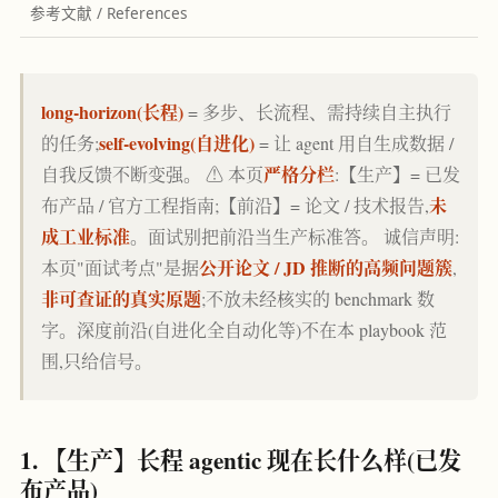
参考文献 / References
long-horizon(长程)
= 多步、长流程、需持续自主执行
self-evolving(自进化)
的任务;
= 让 agent 用自生成数据 /
严格分栏
自我反馈不断变强。 ⚠️ 本页
:【生产】= 已发
未
布产品 / 官方工程指南;【前沿】= 论文 / 技术报告,
成工业标准
。面试别把前沿当生产标准答。 诚信声明:
公开论文 / JD 推断的高频问题簇
本页"面试考点"是据
,
非可查证的真实原题
;不放未经核实的 benchmark 数
字。深度前沿(自进化全自动化等)不在本 playbook 范
围,只给信号。
1. 【生产】长程 agentic 现在长什么样(已发
布产品)