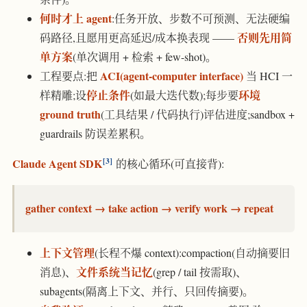
何时才上 agent
:任务开放、步数不可预测、无法硬编
否则先用简
码路径,且愿用更高延迟/成本换表现 ——
单方案
(单次调用 + 检索 + few-shot)。
ACI(agent-computer interface)
工程要点:把
当 HCI 一
停止条件
环境
样精雕;设
(如最大迭代数);每步要
ground truth
(工具结果 / 代码执行)评估进度;sandbox +
guardrails 防误差累积。
3
Claude Agent SDK
的核心循环(可直接背):
gather context → take action → verify work → repeat
上下文管理
(长程不爆 context):compaction(自动摘要旧
文件系统当记忆
消息)、
(grep / tail 按需取)、
subagents(隔离上下文、并行、只回传摘要)。