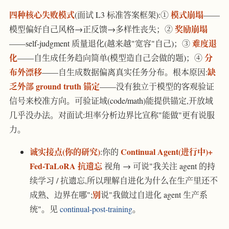
四种核心失败模式
模式崩塌
(面试 L3 标准答案框架):①
——
奖励崩塌
模型偏好自己风格→正反馈→多样性丧失；②
难度退
——self-judgment 质量退化(越来越"宽容"自己)；③
化
分
——自生成任务趋向简单(模型造自己会做的题)；④
布外漂移
缺
——自生成数据偏离真实任务分布。根本原因:
乏外部 ground truth 锚定
——没有独立于模型的客观验证
信号来校准方向。可验证域(code/math)能提供锚定,开放域
几乎没办法。对面试:坦率分析边界比宣称"能做"更有说服
力。
诚实接点(你的研究)
Continual Agent(进行中)+
:你的
Fed-TaLoRA 抗遗忘
视角 → 可说"我关注 agent 的持
续学习 / 抗遗忘,所以理解自进化为什么在生产里还不
别
成熟、边界在哪";
说"我做过自进化 agent 生产系
统"。见
continual-post-training
。