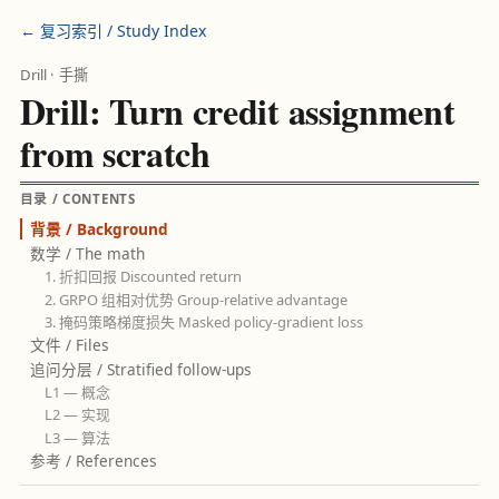
← 复习索引 / Study Index
Drill · 手撕
Drill: Turn credit assignment
from scratch
目录 / CONTENTS
背景 / Background
数学 / The math
1. 折扣回报 Discounted return
2. GRPO 组相对优势 Group-relative advantage
3. 掩码策略梯度损失 Masked policy-gradient loss
文件 / Files
追问分层 / Stratified follow-ups
L1 — 概念
L2 — 实现
L3 — 算法
参考 / References