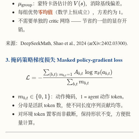
\mu_{\text{group}}
V(s)
：蒙特卡洛估计的
(
)
，消除基线偏差。
μ
V
s
group
零均值
每组优势
（数学上恒成立），方差约为 1。
不需要单独的 critic 网络 —— 节省约一倍的显存开
销。
来源：DeepSeekMath, Shao et al., 2024 (arXiv:2402.03300).
3. 掩码策略梯度损失 Masked policy-gradient loss
lo
g
(
)
∑
\mathcal{L} = -\frac{\su
A
π
a
,
,
b
t
θ
b
t
(
,
)
:
=
1
b
t
m
,
=
−
b
t
L
∑
m
,
b
t
,
b
t
m_{b,t}
∈
{
0
,
1
}
：动作掩码，1 = agent 动作 token。
m
,
b
t
\in \
分母是活跃 token 数，使不同长度序列贡献均等。
{0,1\}
对环境 token 置零而非截断，保持形状不变，方便批
量计算。