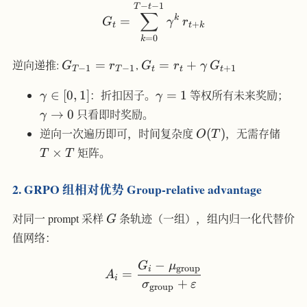
−
−
1
G_t = \sum_{k=0}^{T-t-
T
t
∑
k
=
G
γ
r
+
t
t
k
=
0
k
G_{T-
G_t = r_t
逆向递推:
=
,
=
+
G
r
G
r
γ
G
−
1
−
1
+
1
T
T
t
t
t
1} =
+
\gamma
\gamma=1
\g
r_{T-
\gamma\,
∈
[
0
,
1
]
：折扣因子。
=
1
等权所有未来奖励；
γ
γ
\in [0,1]
\to
1}
G_{t+1}
→
0
只看即时奖励。
γ
O(T)
T\ti
逆向一次遍历即可，时间复杂度
(
)
，无需存储
O
T
T
×
矩阵。
T
T
2. GRPO 组相对优势 Group-relative advantage
G
对同一 prompt 采样
条轨迹（一组），组内归一化代替价
G
值网络：
−
G
μ
A_i = \frac{G_i - \mu_{\
group
i
=
A
i
+
σ
ε
group