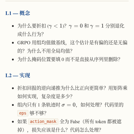
L1 — 概念
\gamma
\gamma
\gamma
为什么要折扣 (
<
1
)？
=
0
和
=
1
分别退化
γ
γ
γ
< 1
= 0
= 1
成什么行为？
GRPO 用组均值做基线，这个估计是有偏的还是无偏
的？为什么不用全局均值？
为什么掩码位置要填 0 而不是直接从序列里删除？
L2 — 实现
折扣回报的逆向递推为什么比正向更简单？用矩阵乘
如何实现，复杂度是多少？
\sigma
组内只有 1 条轨迹时
=
0
，如何处理？代码里的
σ
= 0
够不够？
eps
如果
全为 False（所有 token 都被遮
action_mask
掉），损失应该是什么？代码怎么处理？