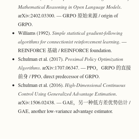
Mathematical Reasoning in Open Language Models
.
arXiv:2402.03300. — GRPO 原始来源 / origin of
GRPO.
Williams (1992).
Simple statistical gradient-following
algorithms for connectionist reinforcement learning
. —
REINFORCE 基础 / REINFORCE foundation.
Schulman et al. (2017).
Proximal Policy Optimization
Algorithms
. arXiv:1707.06347. — PPO，GRPO 的直接
前身 / PPO, direct predecessor of GRPO.
Schulman et al. (2016).
High-Dimensional Continuous
Control Using Generalized Advantage Estimation
.
arXiv:1506.02438. — GAE，另一种低方差优势估计 /
GAE, another low-variance advantage estimator.