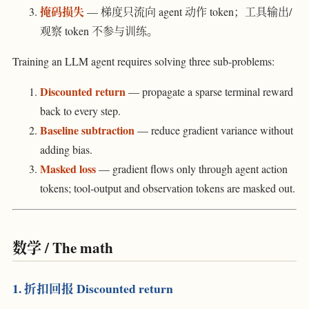
掩码损失
— 梯度只流向 agent 动作 token；工具输出/
观察 token 不参与训练。
Training an LLM agent requires solving three sub-problems:
Discounted return
— propagate a sparse terminal reward
back to every step.
Baseline subtraction
— reduce gradient variance without
adding bias.
Masked loss
— gradient flows only through agent action
tokens; tool-output and observation tokens are masked out.
数学 / The math
1. 折扣回报 Discounted return